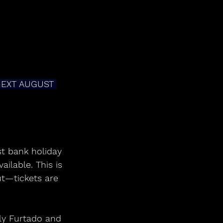
NEXT AUGUST 
st bank holiday 
ilable. This is 
ut—tickets are 
ly Furtado and 