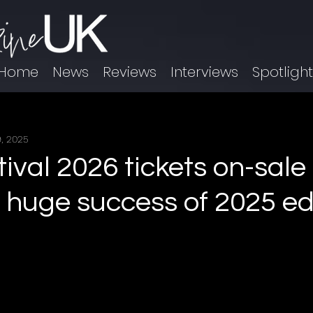
Home
News
Reviews
Interviews
Spotligh
, 2025
tival 2026 tickets on-sal
g huge success of 2025 ed