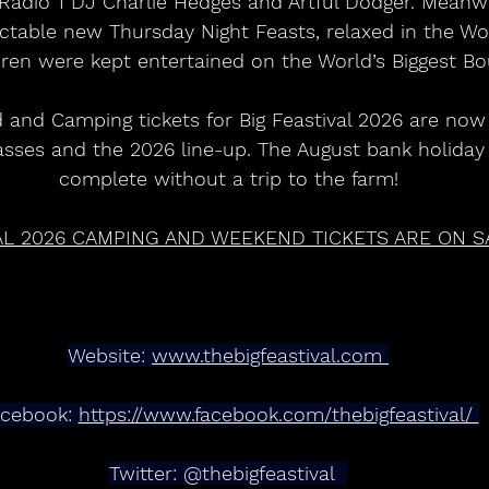
Radio 1 DJ Charlie Hedges and Artful Dodger. Meanwhi
ectable new Thursday Night Feasts, relaxed in the W
dren were kept entertained on the World’s Biggest Bo
 and Camping tickets for Big Feastival 2026 are now 
asses and the 2026 line-up. The August bank holiday
complete without a trip to the farm!
VAL 2026 CAMPING AND WEEKEND TICKETS ARE ON S
Website: 
www.thebigfeastival.com 
cebook: 
https://www.facebook.com/thebigfeastival/ 
Twitter: @thebigfeastival  