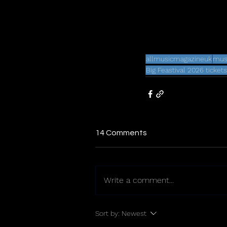
allmusicmagazineuk
mus
Big Feastival 2026 ticke
14 Comments
Write a comment...
Sort by:
Newest