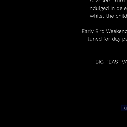
saw sets from 
indulged in del
whilst the chil
Early Bird Weekend
tuned for day p
BIG FEASTI
Fa