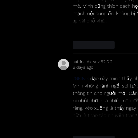
mò. Mình cũng thích cách họ 
mạch nội dung ổn, không bị “
lại vài chỗ khá…
Like
Reply
katrinacha.vez.52.0.2
6 days ago
79KING
 dạo này mình thấy n
Mình không rảnh ngồi soi từn
thông tin cho người mới. Cảm 
bị nhồi chữ quá nhiều nên đ
ràng, kéo xuống là thấy ngay
nữa là thao tác chuyển trang