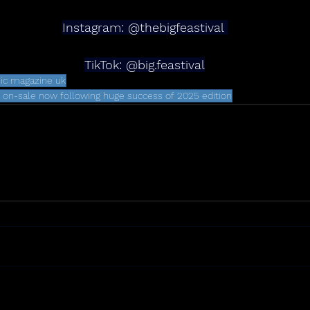
Instagram: @thebigfeastival 
TikTok: @big.feastival
ic magazine uk
ts on-sale now following huge success of 2025 edition