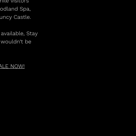
le visitors 
oodland Spa, 
uncy Castle.
available, Stay 
 wouldn’t be 
ALE NOW!