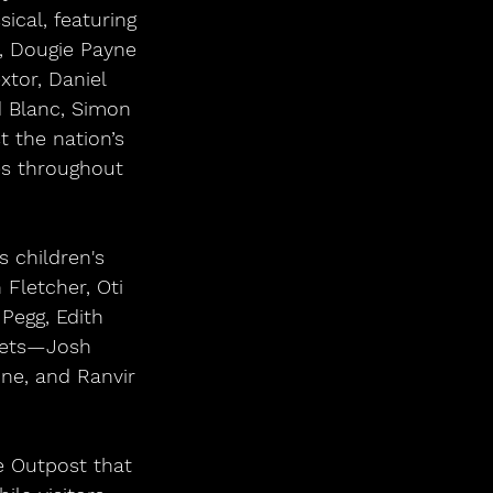
ical, featuring 
y, Dougie Payne 
tor, Daniel 
d Blanc, Simon 
t the nation’s 
es throughout 
s children's 
Fletcher, Oti 
Pegg, Edith 
sets—Josh 
ne, and Ranvir 
e Outpost that 