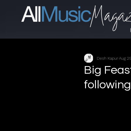
Desh Kapur
Aug 29
Big Feas
followin