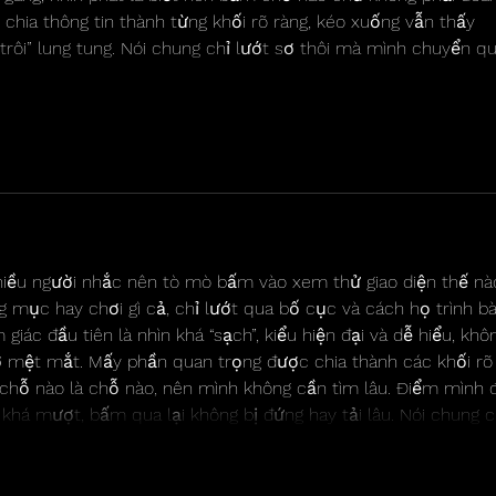
chia thông tin thành từng khối rõ ràng, kéo xuống vẫn thấy 
trôi” lung tung. Nói chung chỉ lướt sơ thôi mà mình chuyển qu
Show More
hiều người nhắc nên tò mò bấm vào xem thử giao diện thế nào
g mục hay chơi gì cả, chỉ lướt qua bố cục và cách họ trình bà
giác đầu tiên là nhìn khá “sạch”, kiểu hiện đại và dễ hiểu, khô
ỡ mệt mắt. Mấy phần quan trọng được chia thành các khối rõ
 chỗ nào là chỗ nào, nên mình không cần tìm lâu. Điểm mình đ
 khá mượt, bấm qua lại không bị đứng hay tải lâu. Nói chung c
Show More