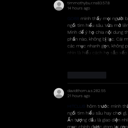
timmothybu.r.ns83.57.8
14 hours ago
GO88
 mình thấy mọi người b
ngồi tìm hiểu sâu. Vừa mở lên
Mình để ý họ chia nội dung t
phần nào, không bị lạc. Cái 
các mục nhanh gọn, không phả
nhìn là hiểu cách họ sắp xếp
Like
Reply
davidthom.a.s.282.55
21 hours ago
HITCLUB
 hôm trước mình thấ
ngồi tìm hiểu sâu hay chơi gì
Ấn tượng đầu là giao diện nh
mục chính được gom lại gọn 