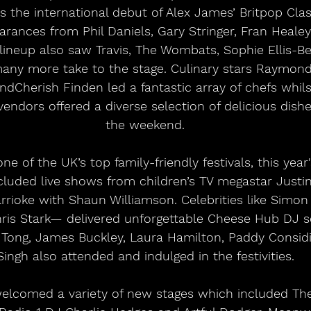
as the international debut of Alex James’ Britpop Class
arances from Phil Daniels, Gary Stringer, Fran Heale
ineup also saw Travis, The Wombats, Sophie Ellis-Bex
many more take to the stage. Culinary stars Raymon
ndCherish Finden led a fantastic array of chefs whils
vendors offered a diverse selection of delicious dish
the weekend.
e of the UK’s top family-friendly festivals, this year'
luded live shows from children’s TV megastar Justin 
rioke with Shaun Williamson. Celebrities like Simon 
is Stark— delivered unforgettable Cheese Hub DJ 
Tong, James Buckley, Laura Hamilton, Paddy Considi
Singh also attended and indulged in the festivities.
 welcomed a variety of new stages which included Th