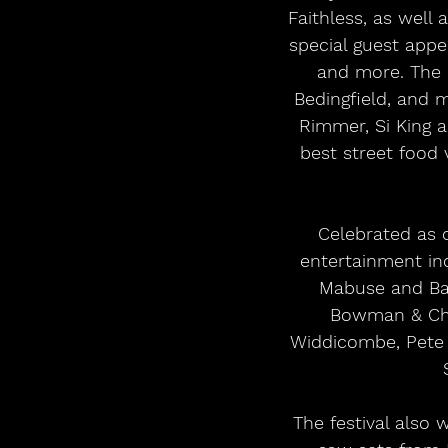
Faithless, as well 
special guest appe
and more. The l
Bedingfield, and 
Rimmer, Si King a
best street food 
Celebrated as on
entertainment inc
Mabuse and Bar
Bowman & Chr
Widdicombe, Pete 
The festival also