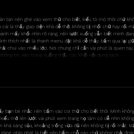
àn tán nên ghé vào xem thử cho biết, kiểu tò mò thôi chứ kh
 cái là thấy giao diện khá dễ thở, không bị nhồi chữ hay rối mắ
hành mấy khối nhìn rõ ràng, nên lướt xuống vẫn biết mình đan
mình thích nhất là thanh menu đặt khá dễ thấy, bấm qua lại giữ
i chui vào nhiều lớp. Nói chung chỉ cần vài phút là quen tay,
 thông tin. Kéo trang xuống thấy các khối nội dung tách…
Show More
y bạn bè nhắc nên bấm vào coi thử cho biết thôi. Mình khôn
, kiểu mở lên lướt vài phút xem trang họ làm có dễ nhìn không
ìn khá sáng sủa, khoảng trống vừa đủ nên không bị rối mắt. M
gàng, nhìn phát là biết nên bấm chỗ nào chứ không phải đoá