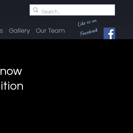
Like us on
Facebook
ts
Gallery
Our Team
e now
ition